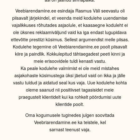
Veebiarendamine.ee esindaja Rasmus Väli seevastu oli
piisavalt järjekindel, et veenda meid kodulehe uuendamise
vajalikkuses rõhutades asjaolule, et kaasaegne koduleht ei
ole üksnes reklaamiväljund vaid ka iga endast lugupidava
ettevõtte prestiizi küsimus. Sellest argumendist meile piisas.
Kodulehe tegemine oli Veebiarendamine.ee poolt piisavalt
kiire ja paindlik. Kokkulepitud tähtaegadest peeti kinni ja
meie erisoovidele tuldi kenasti vastu.
Ka peale kodulehe valmimist ei ole meid mistahes
asjakohaste küsimustega üksi jäetud vaid on ikka ja jälle
vastu tuldud ja aidatud seal kus vaja. Uue kodulehe kohta
oleme saanud nii positiivset tagasisidet meie
praegustelt klientidelt kui ka rohkelt pöördumisi uute
klientide poolt.
Oma kogumusele tuginedes julgen soovitada
Veebriarendamine.ee ka teistele, kel
sarnast teenust vaja.