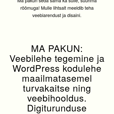
Ma pakun seda sama ka sulle, suurima
rõõmuga! Mulle lihtsalt meeldib teha
veebiarendust ja disaini.
MA PAKUN:
Veebilehe tegemine ja
WordPress kodulehe
maailmatasemel
turvakaitse ning
veebihooldus.
Digiturunduse