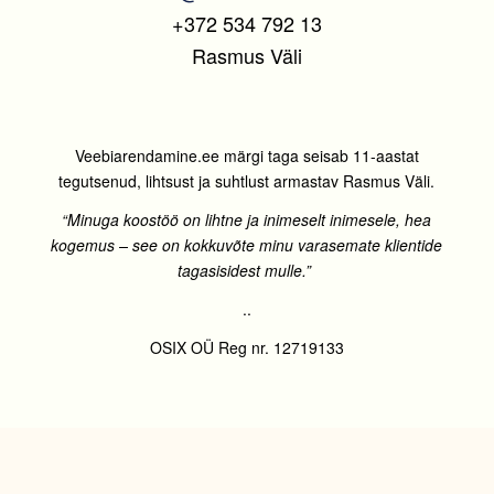
+372 534 792 13
Rasmus Väli
Veebiarendamine.ee märgi taga seisab 11-aastat
tegutsenud, lihtsust ja suhtlust armastav Rasmus Väli.
“Minuga koostöö on lihtne ja inimeselt inimesele, hea
kogemus – see on kokkuvõte minu varasemate klientide
tagasisidest mulle.”
..
OSIX OÜ Reg nr. 12719133