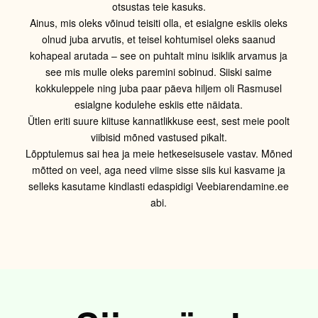
otsustas teie kasuks.
Ainus, mis oleks võinud teisiti olla, et esialgne eskiis oleks
olnud juba arvutis, et teisel kohtumisel oleks saanud
kohapeal arutada – see on puhtalt minu isiklik arvamus ja
see mis mulle oleks paremini sobinud. Siiski saime
kokkuleppele ning juba paar päeva hiljem oli Rasmusel
esialgne kodulehe eskiis ette näidata.
Ütlen eriti suure kiituse kannatlikkuse eest, sest meie poolt
viibisid mõned vastused pikalt.
Lõpptulemus sai hea ja meie hetkeseisusele vastav. Mõned
mõtted on veel, aga need viime sisse siis kui kasvame ja
selleks kasutame kindlasti edaspidigi Veebiarendamine.ee
abi.