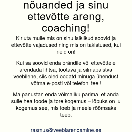
nõuanded ja sinu
ettevõtte areng,
coaching!
Kirjuta mulle mis on sinu isiklikud soovid ja
ettevõtte vajadused ning mis on takistused, kui
neid on!
Kui sa soovid enda brändile või ettevõttele
arendada lihtsa, töötava ja silmapaistva
veebilehe, siis oled oodatd minuga ühendust
võtma e-posti või telefoni teel!
Ma panustan enda võimaliku parima, et anda
sulle hea toode ja tore kogemus – lõpuks on ju
kogemus see, mis loeb ja meele rõõmsaks
teeb.
rasmus@veebiarendamine.ee